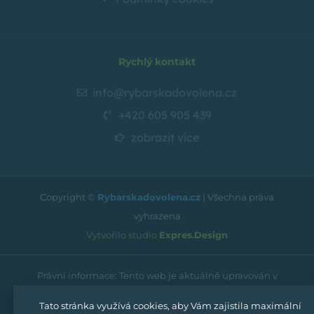
Rychlý kontakt
info@rybarskadovolena.cz
+420 605 905 439
zobrazit více
Copyright ©
Rybarskadovolena.cz
| Všechna práva
vyhrazena
Vytvořilo studio
Expres.Design
Právní informace: Tento web je aktuálně upravován v
souladu s platnými novelami směrnice WCEG a postupně
Tato stránka využívá cookies, aby Vám zajistila maximální
prochází technickou i obsahovou revitalizací s cílem plně