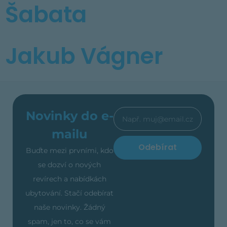
Šabata
Jakub Vágner
Novinky do e-
mailu
Odebírat
Buďte mezi prvními, kdo
se dozví o nových
revírech a nabídkách
ubytování. Stačí odebírat
naše novinky. Žádný
spam, jen to, co se vám