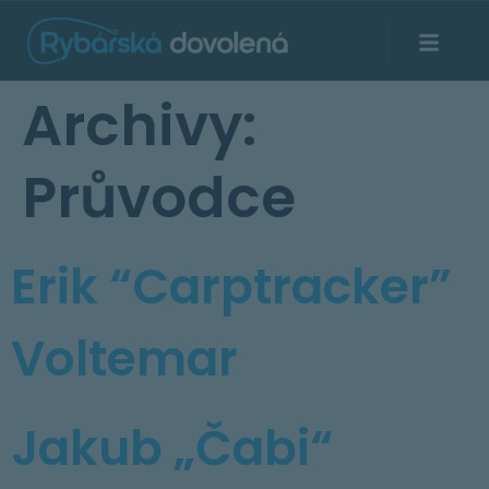
Archivy:
Průvodce
Erik “Carptracker”
Voltemar
Jakub „Čabi“