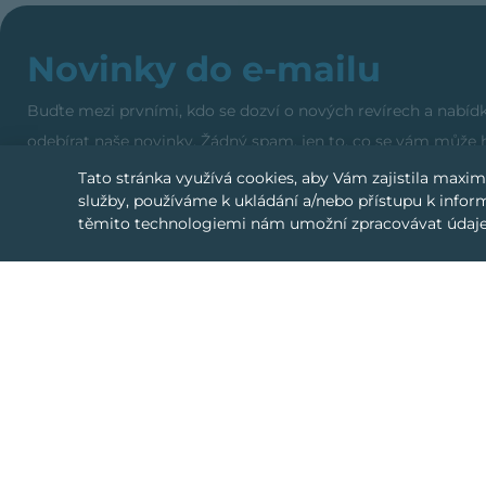
Novinky do e-mailu
Buďte mezi prvními, kdo se dozví o nových revírech a nabídk
odebírat naše novinky. Žádný spam, jen to, co se vám může h
Tato stránka využívá cookies, aby Vám zajistila maxi
služby, používáme k ukládání a/nebo přístupu k inform
těmito technologiemi nám umožní zpracovávat údaje
Vytvořte svůj inzerát