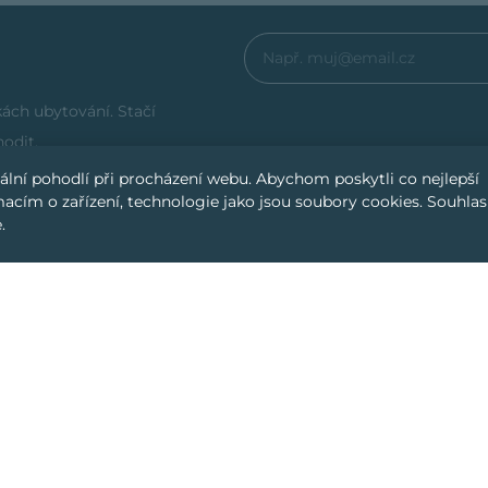
ách ubytování. Stačí
odit.
mální pohodlí při procházení webu. Abychom poskytli co nejlepší
acím o zařízení, technologie jako jsou soubory cookies. Souhlas
.
Svoji inzerci můžete přidat snadno a rychle pomocí
uživatelském profilu. Platíte pouze roční paušální p
(žádné provize nebo skryté poplatky).