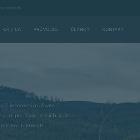
a a návody
CK / CA
PRŮVODCI
ČLÁNKY
KONTAKT
aši inzerenti a uživatelé
adní používání našich služeb.
 nás kontaktovat!