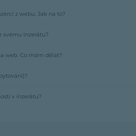
erci z webu. Jak na to?
e svému inzerátu?
na web. Co mám dělat?
bytování)?
sti v inzerátu?