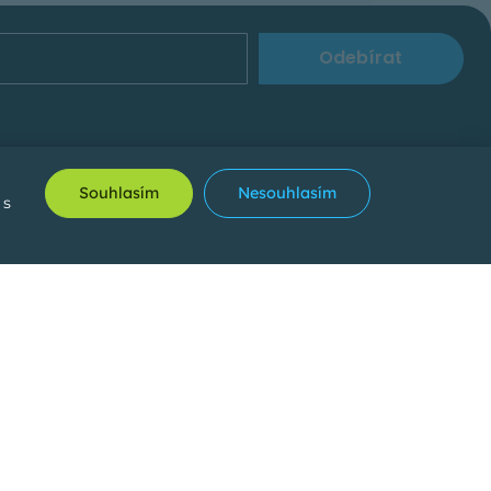
Odebírat
Souhlasím
Nesouhlasím
 s
 formuláře ve Vašem
Vložit inzerát
oplatek za zveřejnění