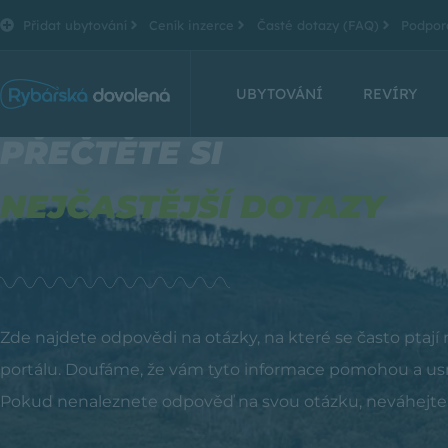
Přidat ubytování
Ceník inzerce
Časté dotazy (FAQ)
Podpor
UBYTOVÁNÍ
REVÍRY
PŘEČTĚTE SI
NEJČASTĚJŠÍ DOTAZY
Zde najdete odpovědi na otázky, na které se často ptají n
portálu. Doufáme, že vám tyto informace pomohou a usn
Pokud nenaleznete odpověď na svou otázku, neváhejte