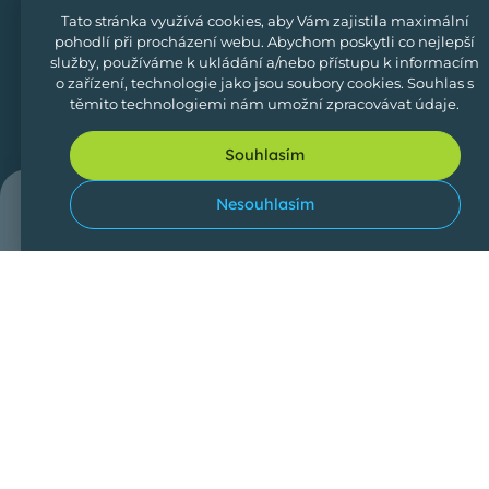
Tato stránka využívá cookies, aby Vám zajistila maximální
pohodlí při procházení webu. Abychom poskytli co nejlepší
služby, používáme k ukládání a/nebo přístupu k informacím
Zabezpečujeme pro vás ta
nejkrásnější
a
nejlepší místa
,
o zařízení, technologie jako jsou soubory cookies. Souhlas s
která
slouží k chytání ryb a relaxaci.
těmito technologiemi nám umožní zpracovávat údaje.
Sledujte nás
Souhlasím
0
Nesouhlasím
Přihlášení
Vyhledávání
Domů
Oblíben
Rybářská dovolená
Domů
Ubytování
Soukromé revíry
Průvodci pro rybáře