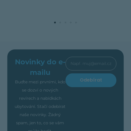
Novinky do e-
mailu
Odebírat
Buďte mezi prvními, kdo
se dozví o nových
revírech a nabídkách
ubytování. Stačí odebírat
naše novinky. Žádný
spam, jen to, co se vám
může hodit.