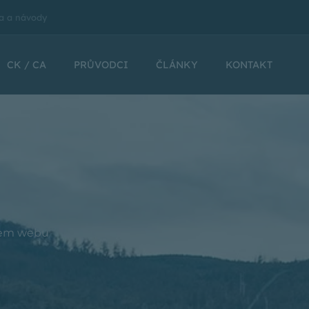
a a návody
CK / CA
PRŮVODCI
ČLÁNKY
KONTAKT
šem webu