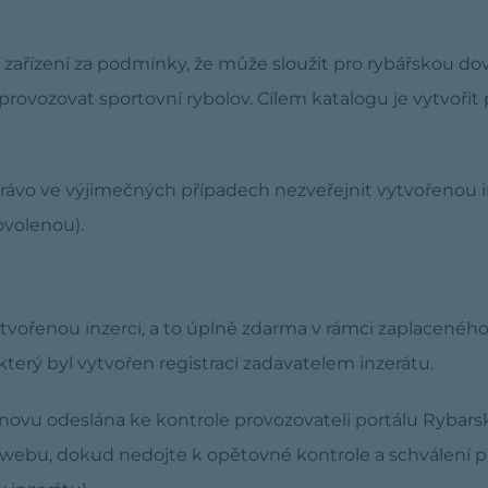
 zařízení za podmínky, že může sloužit pro rybářskou d
 provozovat sportovní rybolov. Cílem katalogu je vytvoři
rávo ve výjimečných případech nezveřejnit vytvořenou in
ovolenou).
ytvořenou inzerci, a to úplně zdarma v rámci zaplacenéh
který byl vytvořen registrací zadavatelem inzerátu.
znovu odeslána ke kontrole provozovateli portálu Rybarsk
webu, dokud nedojte k opětovné kontrole a schválení pr