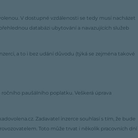
ovolenou. V dostupné vzdálenosti se tedy musí nacházet
t přehlednou databázi ubytování a navazujících služeb
zerci, a to i bez udání důvodu (týká se zejména takové
o ročního paušálního poplatku. Veškerá úprava
adovolena.cz. Zadavatel inzerce souhlasí s tím, že bude
ovozovatelem. Toto může trvat i několik pracovních dní