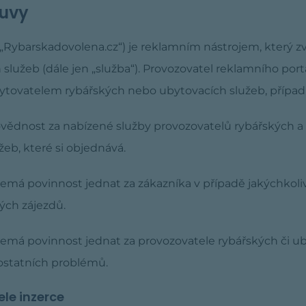
uvy
jen „Rybarskadovolena.cz“) je reklamním nástrojem, který
služeb (dále jen „služba“). Provozovatel reklamního port
tovatelem rybářských nebo ubytovacích služeb, případ
ědnost za nabízené služby provozovatelů rybářských a 
eb, které si objednává.
emá povinnost jednat za zákazníka v případě jakýchkol
ých zájezdů.
má povinnost jednat za provozovatele rybářských či uby
 ostatních problémů.
le inzerce