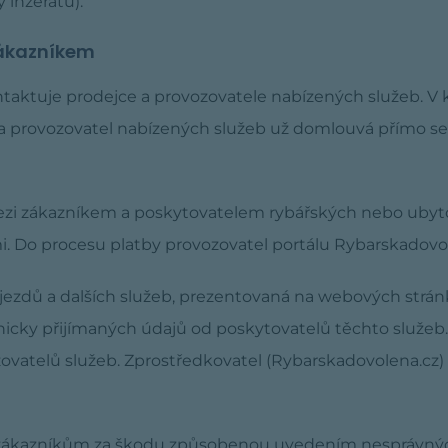
 inzerátu).
zákazníkem
ntaktuje prodejce a provozovatele nabízených služeb. V
 a provozovatel nabízených služeb už domlouvá přímo se
ezi zákazníkem a poskytovatelem rybářských nebo ubytov
o procesu platby provozovatel portálu Rybarskadovole
ezdů a dalších služeb, prezentovaná na webových stránká
nicky přijímaných údajů od poskytovatelů těchto služeb.
ovatelů služeb. Zprostředkovatel (Rybarskadovolena.cz) 
 zákazníkům za škodu způsobenou uvedením nesprávnýc