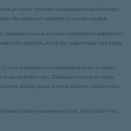
rce je nutné vytvoření uživatelského profilu, který
nzerci dle zvolených parametrů z ceníku služeb.
drží zadavatel inzerce e-mail s kompletními platebními
riabilního symbolu, který byl vygenerován pro každý
ík
), není-li dohodnuto individuálně jinak. V měsíci
ce trvání jednoho roku. Zadavatel inzerce se může
stanovené období, bude inzerce stažena z reklamního
 připsání platby na bankovní účet. Toto může trvat