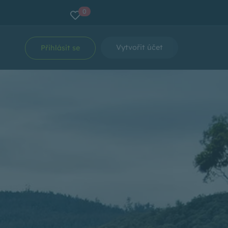
0
Vytvořit účet
Přihlásit se