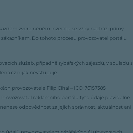
 každém zveřejněném inzerátu se vždy nachází přímý
 zákazníkem. Do tohoto procesu provozovatel portálu
acích služeb, případně rybářských zájezdů, v souladu s
na.cz nijak nevstupuje.
ch provozovatele Filip Číhal – IČO: 76157385
 Provozovatel reklamního portálu tyto údaje pravidelně
nenese odpovědnost za jejich správnost, aktuálnost ani
h údajů provozovatelem rybářských či ubytovacích