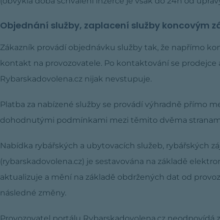
(obvyklá doba schválení inzerce je však do 24h od úpravy
Objednání služby, zaplacení služby koncovým 
Zákazník provádí objednávku služby tak, že napřímo ko
kontakt na provozovatele. Po kontaktování se prodejce
Rybarskadovolena.cz nijak nevstupuje.
Platba za nabízené služby se provádí výhradně přímo m
dohodnutými podmínkami mezi těmito dvěma stranami. D
Nabídka rybářských a ubytovacích služeb, rybářských záj
(rybarskadovolena.cz) je sestavována na základě elektro
aktualizuje a mění na základě obdržených dat od provoz
následné změny.
Provozovatel portálu Rybarskadovolena.cz neodpovídá