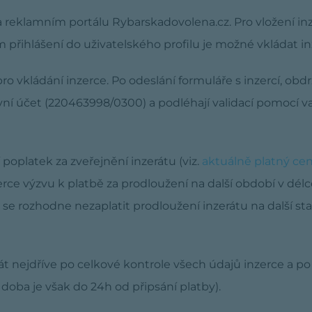
 reklamním portálu Rybarskadovolena.cz. Pro vložení inze
m přihlášení do uživatelského profilu je možné vkládat i
pro vkládání inzerce. Po odeslání formuláře s inzercí, ob
ní účet (220463998/0300) a podléhají validací pomocí va
poplatek za zveřejnění inzerátu (viz.
aktuálně platný cen
erce výzvu k platbě za prodloužení na další období v dél
e se rozhodne nezaplatit prodloužení inzerátu na další 
át nejdříve po celkové kontrole všech údajů inzerce a po
doba je však do 24h od připsání platby).