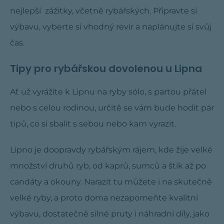
nejlepší zážitky, včetně rybářských. Připravte si
výbavu, vyberte si vhodný revír a naplánujte si svůj
čas.
Tipy pro rybářskou dovolenou u Lipna
Ať už vyrážíte k Lipnu na ryby sólo, s partou přátel
nebo s celou rodinou, určitě se vám bude hodit pár
tipů, co si sbalit s sebou nebo kam vyrazit.
Lipno je doopravdy rybářským rájem, kde žije velké
množství druhů ryb, od kaprů, sumců a štik až po
candáty a okouny. Narazit tu můžete i na skutečně
velké ryby, a proto doma nezapomeňte kvalitní
výbavu, dostatečně silné pruty i náhradní díly, jako