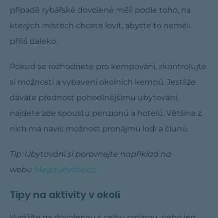
případě rybářské dovolené měli podle toho, na
kterých místech chcete lovit, abyste to neměli
příliš daleko.
Pokud se rozhodnete pro kempování, zkontrolujte
si možnosti a vybavení okolních kempů. Jestliže
dáváte přednost pohodlnějšímu ubytování,
najdete zde spoustu penzionů a hotelů. Většina z
nich má navíc možnost pronájmu lodí a člunů.
Tip: Ubytování si porovnejte například na
webu
Megaubytko.cz
.
Tipy na aktivity v okolí
Vyrážíte na dovolenou s celou rodinou, nebo jen