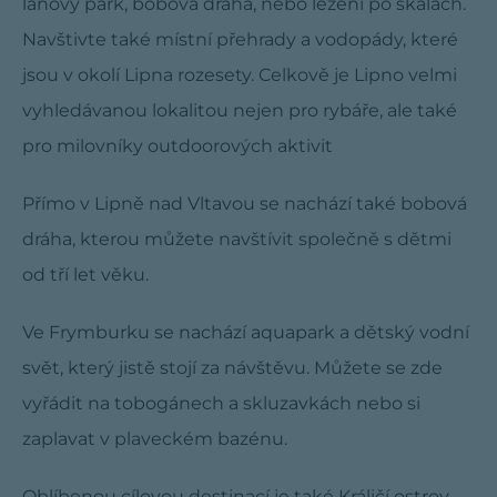
lanový park, bobová dráha, nebo lezení po skalách.
Navštivte také místní přehrady a vodopády, které
jsou v okolí Lipna rozesety. Celkově je Lipno velmi
vyhledávanou lokalitou nejen pro rybáře, ale také
pro milovníky outdoorových aktivit
Přímo v Lipně nad Vltavou se nachází také bobová
dráha, kterou můžete navštívit společně s dětmi
od tří let věku.
Ve Frymburku se nachází aquapark a dětský vodní
svět, který jistě stojí za návštěvu. Můžete se zde
vyřádit na tobogánech a skluzavkách nebo si
zaplavat v plaveckém bazénu.
Oblíbenou cílovou destinací je také Králičí ostrov,