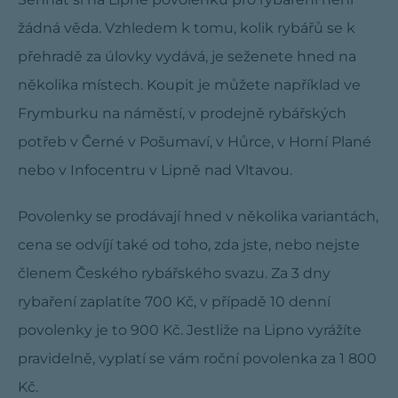
žádná věda. Vzhledem k tomu, kolik rybářů se k
přehradě za úlovky vydává, je seženete hned na
několika místech. Koupit je můžete například ve
Frymburku na náměstí, v prodejně rybářských
potřeb v Černé v Pošumaví, v Hůrce, v Horní Plané
nebo v Infocentru v Lipně nad Vltavou.
Povolenky se prodávají hned v několika variantách,
cena se odvíjí také od toho, zda jste, nebo nejste
členem Českého rybářského svazu. Za 3 dny
rybaření zaplatíte 700 Kč, v případě 10 denní
povolenky je to 900 Kč. Jestliže na Lipno vyrážíte
pravidelně, vyplatí se vám roční povolenka za 1 800
Kč.