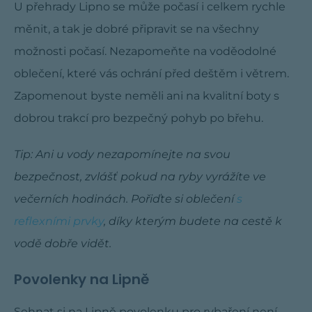
U přehrady Lipno se může počasí i celkem rychle
měnit, a tak je dobré připravit se na všechny
možnosti počasí. Nezapomeňte na voděodolné
oblečení, které vás ochrání před deštěm i větrem.
Zapomenout byste neměli ani na kvalitní boty s
dobrou trakcí pro bezpečný pohyb po břehu.
Tip: Ani u vody nezapomínejte na svou
bezpečnost, zvlášť pokud na ryby vyrážíte ve
večerních hodinách. Pořiďte si oblečení
s
reflexními prvky
, díky kterým budete na cestě k
vodě dobře vidět.
Povolenky na Lipně
Sehnat si na Lipně povolenku pro rybaření není