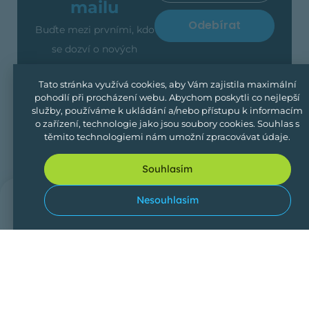
mailu
Odebírat
Buďte mezi prvními, kdo
se dozví o nových
revírech a nabídkách
Tato stránka využívá cookies, aby Vám zajistila maximální
ubytování. Stačí odebírat
pohodlí při procházení webu. Abychom poskytli co nejlepší
naše novinky. Žádný
služby, používáme k ukládání a/nebo přístupu k informacím
o zařízení, technologie jako jsou soubory cookies. Souhlas s
spam, jen to, co se vám
těmito technologiemi nám umožní zpracovávat údaje.
může hodit.
Souhlasím
0
Nesouhlasím
Přihlášení
Vyhledávání
Domů
Oblíben
Vytvořte svůj
Svoji inzerci můžete přidat
Vl
snadno a rychle pomocí
inzerát
in
formuláře ve Vašem
uživatelském profilu.
Platíte pouze roční