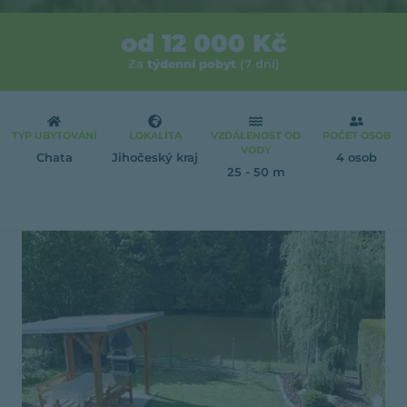
od 12 000 Kč
Za
týdenní pobyt
(7 dní)
TYP UBYTOVÁNÍ
LOKALITA
VZDÁLENOST OD
POČET OSOB
VODY
Chata
Jihočeský kraj
4 osob
25 - 50 m