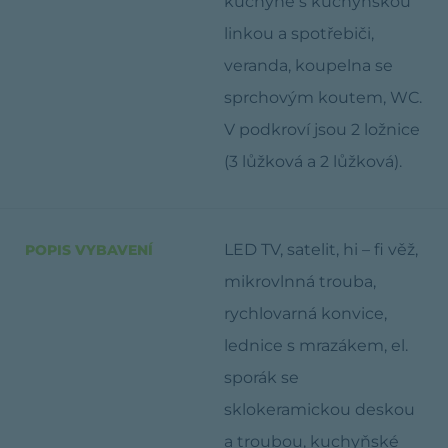
kuchyně s kuchyňskou
linkou a spotřebiči,
veranda, koupelna se
sprchovým koutem, WC.
V podkroví jsou 2 ložnice
(3 lůžková a 2 lůžková).
LED TV, satelit, hi – fi věž,
POPIS VYBAVENÍ
mikrovlnná trouba,
rychlovarná konvice,
lednice s mrazákem, el.
sporák se
sklokeramickou deskou
a troubou, kuchyňské