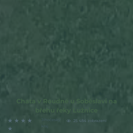
Chata v Roudné u Soběslavi na
břehu řeky Lužnice
★
★
★
★
Jihočeský
25 484 zobrazení
kraj
★