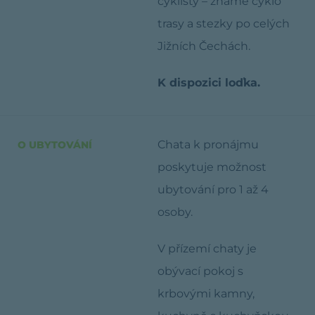
cyklisty – známé cyklo
trasy a stezky po celých
Jižních Čechách.
K dispozici loďka.
Chata k pronájmu
O UBYTOVÁNÍ
poskytuje možnost
ubytování pro 1 až 4
osoby.
V přízemí chaty je
obývací pokoj s
krbovými kamny,