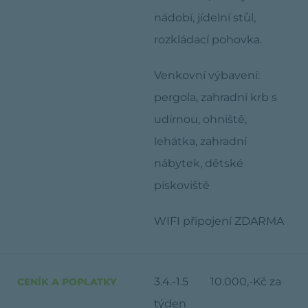
nádobí, jídelní stůl,
rozkládací pohovka.
Venkovní výbavení:
pergola, zahradní krb s
udírnou, ohniště,
lehátka, zahradní
nábytek, dětské
pískoviště
WIFI připojení ZDARMA
3.4.-1.5 10.000,-Kč za
CENÍK A POPLATKY
týden