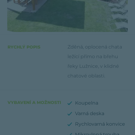
Zděná, oplocená chata
RYCHLÝ POPIS
ležící přímo na břehu
řeky Lužnice, v klidné
chatové oblasti.
VYBAVENÍ A MOŽNOSTI
Koupelna
Varná deska
Rychlovarná konvice
Mikrovlnná trouba