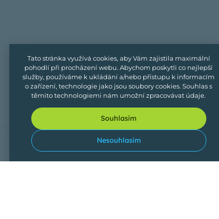
Tato stránka využívá cookies, aby Vám zajistila maximální
pohodlí při procházení webu. Abychom poskytli co nejlepší
služby, používáme k ukládání a/nebo přístupu k informacím
o zařízení, technologie jako jsou soubory cookies. Souhlas s
těmito technologiemi nám umožní zpracovávat údaje.
Souhlasím
SDÍLEJTE NÁS
0
Přihlášení
Vyhledávání
Domů
Nesouhlasím
Oblíben
Hostitelem je
Miroslav
Tenkl