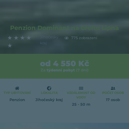
Penzion Dominant na břehu Lipna
★
★
★
★
Jihočeský
775 zobrazení
kraj
★
od 4 550 Kč
Za
týdenní pobyt
(7 dní)
TYP UBYTOVÁNÍ
LOKALITA
VZDÁLENOST OD
POČET OSOB
VODY
Penzion
Jihočeský kraj
17 osob
25 - 50 m