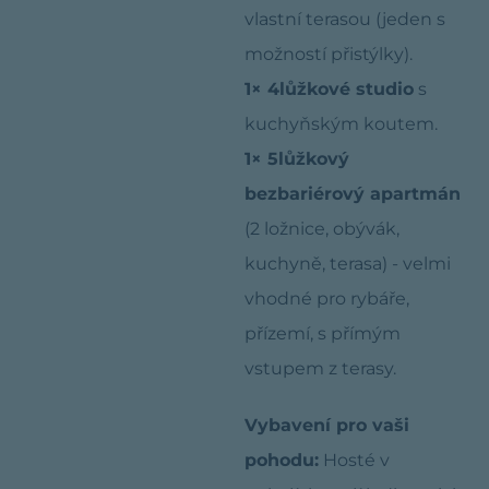
vlastní terasou (jeden s
možností přistýlky).
1× 4lůžkové studio
s
kuchyňským koutem.
1× 5lůžkový
bezbariérový apartmán
(2 ložnice, obývák,
kuchyně, terasa) - velmi
vhodné pro rybáře,
přízemí, s přímým
vstupem z terasy.
Vybavení pro vaši
pohodu:
Hosté v