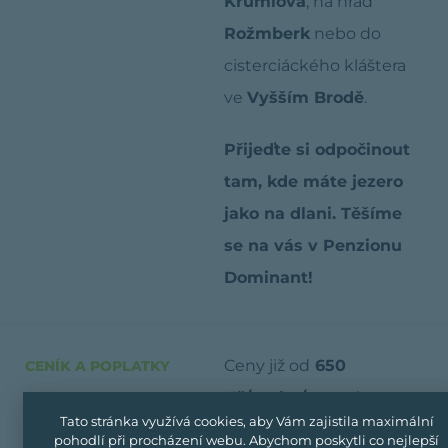
Krumlova
, na hrad
Rožmberk
nebo do
cisterciáckého kláštera
ve
Vyšším Brodě
.
Přijeďte si odpočinout
tam, kde máte jezero
jako na dlani. Těšíme
se na vás v Penzionu
Dominant!
Ceny již od
650
CENÍK A POPLATKY
Kč/osoba/noc
mimo
Tato stránka využívá cookies, aby Vám zajistila maximální
sezónu.
pohodlí při procházení webu. Abychom poskytli co nejlepší