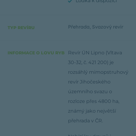
Loďka k dispozici
Přehrada
,
Svazový revír
TYP REVÍRU
Revír ÚN Lipno (Vltava
INFORMACE O LOVU RYB
30-32, č. 421 200) je
rozsáhlý mimopstruhový
revír Jihočeského
územního svazu o
rozloze přes 4800 ha,
známý jako největší
přehrada v ČR.