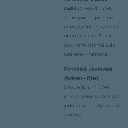
rodinu:
Pokud berete
rodinu, ocení písečné
pláže, cyklostezky v okolí
nebo výlety na Stezku
korunami stromů a do
Českého Krumlova.
Pohodlné ubytování
(květen – říjen)
S kapacitou 17 lůžek
jsme skvělou volbou pro
jednotlivce, party rybářů
i rodiny.