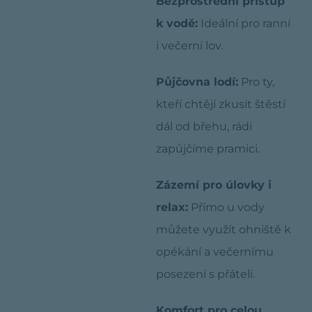
Bezprostřední přístup
k vodě:
Ideální pro ranní
i večerní lov.
Půjčovna lodí:
Pro ty,
kteří chtějí zkusit štěstí
dál od břehu, rádi
zapůjčíme pramici.
Zázemí pro úlovky i
relax:
Přímo u vody
můžete využít ohniště k
opékání a večernímu
posezení s přáteli.
Komfort pro celou