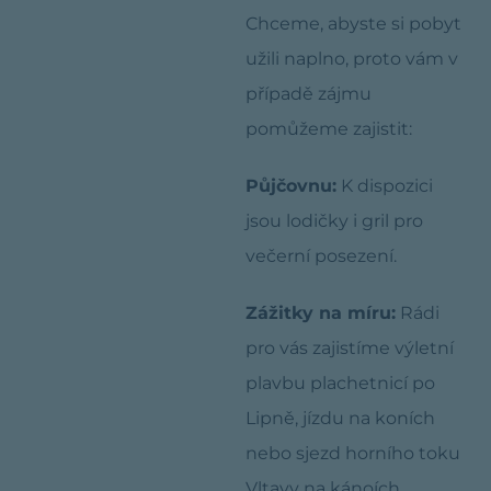
Chceme, abyste si pobyt
užili naplno, proto vám v
případě zájmu
pomůžeme zajistit:
Půjčovnu:
K dispozici
jsou lodičky i gril pro
večerní posezení.
Zážitky na míru:
Rádi
pro vás zajistíme výletní
plavbu plachetnicí po
Lipně, jízdu na koních
nebo sjezd horního toku
Vltavy na kánoích.