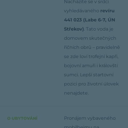
Nacházíte se v srdci
vyhledávaného
revíru
441 023 (Labe 6-7, ÚN
Střekov)
. Tato voda je
domovem skutečných
říčních obrů – pravidelně
se zde loví trofejní kapři,
bojovní amuři i královští
sumci. Lepší startovní
pozici pro životní úlovek
nenajdete.
Pronájem vybaveného
O UBYTOVÁNÍ
mobilheimu na