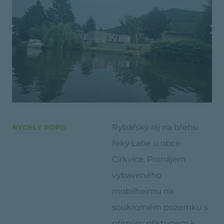
Rybářský ráj na břehu
RYCHLÝ POPIS
řeky Labe u obce
Církvice. Pronájem
vybaveného
mobilheimu na
soukromém pozemku s
přímým přístupem k