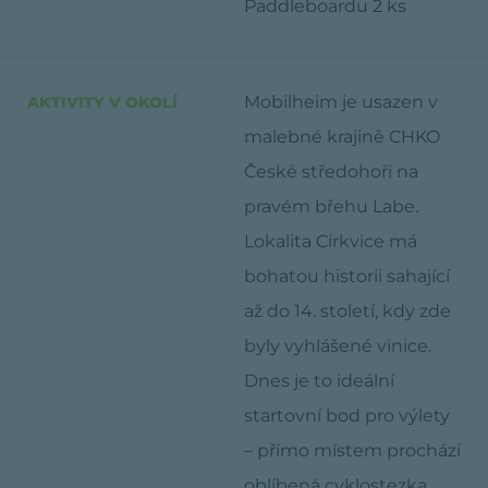
Paddleboardu 2 ks
Mobilheim je usazen v
AKTIVITY V OKOLÍ
malebné krajině CHKO
České středohoří na
pravém břehu Labe.
Lokalita Církvice má
bohatou historii sahající
až do 14. století, kdy zde
byly vyhlášené vinice.
Dnes je to ideální
startovní bod pro výlety
– přímo místem prochází
oblíbená cyklostezka