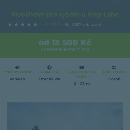
Mobilheim pro rybáře u řeky Labe
★
★
★
★
★
Ústecký kraj
3 527 zobrazení
od 13 500 Kč
Za
týdenní pobyt
(7 dní)
TYP UBYTOVÁNÍ
LOKALITA
VZDÁLENOST OD
POČET OSOB
VODY
Karavan
Ústecký kraj
7 osob
0 - 25 m