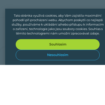
Tato stránka využívá cookies, aby Vám zajistila maximální
pohodlí při procházení webu. Abychom poskytli co nejlepší
služby, používáme k ukládání a/nebo přístupu k informacím
SDÍLEJTE NÁS
o zařízení, technologie jako jsou soubory cookies. Souhlas s
těmito technologiemi nám umožní zpracovávat údaje.
Souhlasím
0
Nesouhlasím
Přihlášení
Vyhledávání
Domů
Oblíbe
Hostitelem je
Miroslav
Hašek
Ověřený uživatel
JAZYK
TELEFON
E-MAIL
HOSTITELE
+420 721 344 511
petraa.pokorna@sez