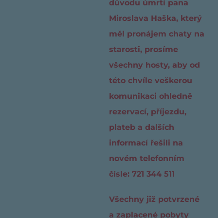
důvodu úmrtí pana
Miroslava Haška, který
měl pronájem chaty na
starosti, prosíme
všechny hosty, aby od
této chvíle veškerou
komunikaci ohledně
rezervací, příjezdu,
plateb a dalších
informací řešili na
novém telefonním
čísle: 721 344 511
Všechny již potvrzené
a zaplacené pobyty