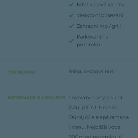
Krb / krbová kamna
Venkovní posezení
Zahradní krb / grill
Parkování na
pozemku
Řeka
,
Svazový revír
TYP REVÍRU
Lovnými revíry v okolí
INFORMACE O LOVU RYB
jsou Ipeľ č.1, Hron č.1,
Dunaj č.1 a slepá ramena
Hronu. Nejbližší voda
300m od pozemku. V