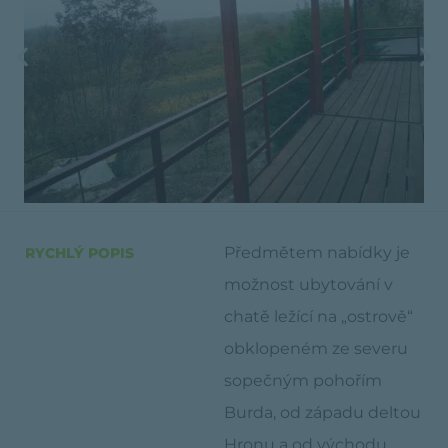
Předmětem nabídky je
RYCHLÝ POPIS
možnost ubytování v
chatě ležící na „ostrově“
obklopeném ze severu
sopečným pohořím
Burda, od západu deltou
Hronu a od východu