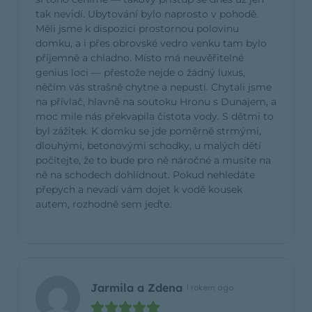
tak nevidí. Ubytování bylo naprosto v pohodě.
Měli jsme k dispozici prostornou polovinu
domku, a i přes obrovské vedro venku tam bylo
příjemně a chladno. Místo má neuvěřitelné
genius loci — přestože nejde o žádný luxus,
něčím vás strašně chytne a nepustí. Chytali jsme
na přívlač, hlavně na soutoku Hronu s Dunajem, a
moc mile nás překvapila čistota vody. S dětmi to
byl zážitek. K domku se jde poměrně strmými,
dlouhými, betonovými schodky, u malých dětí
počítejte, že to bude pro ně náročné a musíte na
ně na schodech dohlídnout. Pokud nehledáte
přepych a nevadí vám dojet k vodě kousek
autem, rozhodně sem jeďte.
Jarmila a Zdena
1 rokem ago