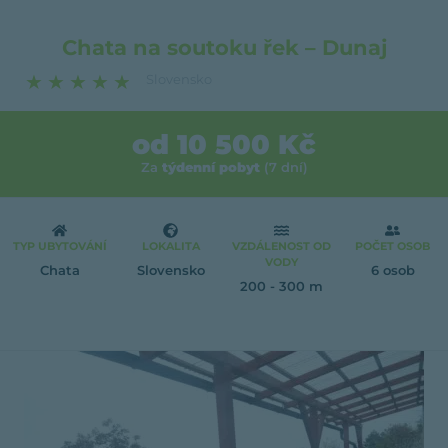
Chata na soutoku řek – Dunaj
★
★
★
★
★
Slovensko
6 945 zobrazení
od 10 500 Kč
Za
týdenní pobyt
(7 dní)
TYP UBYTOVÁNÍ
LOKALITA
VZDÁLENOST OD
POČET OSOB
VODY
Chata
Slovensko
6 osob
200 - 300 m