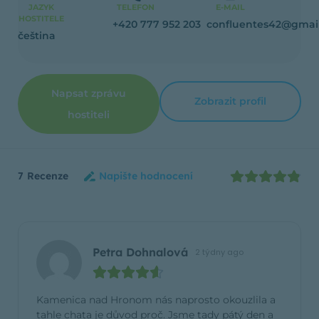
JAZYK
TELEFON
E-MAIL
HOSTITELE
+420 777 952 203
confluentes42@gmai
čeština
Napsat zprávu
Zobrazit profil
hostiteli
7
Recenze
Napište hodnocení
Petra Dohnalová
2 týdny ago
Kamenica nad Hronom nás naprosto okouzlila a
tahle chata je důvod proč. Jsme tady pátý den a