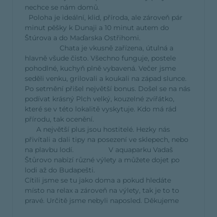
nechce se nám domů.
Poloha je ideální, klid, příroda, ale zároveň pár
minut pěšky k Dunaji a 10 minut autem do
Štúrova a do Maďarska Ostřihomi.
Chata je vkusně zařízena, útulná a
hlavně všude čisto. Všechno funguje, postele
pohodlné, kuchyň plně vybavená. Večer jsme
seděli venku, grilovali a koukali na západ slunce.
Po setmění přišel největší bonus. Došel se na nás
podívat krásný Plch velký, kouzelné zvířátko,
které se v této lokalitě vyskytuje. Kdo má rád
přírodu, tak ocenění.
A největší plus jsou hostitelé. Hezky nás
přivítali a dali tipy na posezení ve sklepech, nebo
na plavbu lodí. V aquaparku Vadaš
Štůrovo nabízí různé výlety a můžete dojet po
lodi až do Budapešti.
Cítili jsme se tu jako doma a pokud hledáte
místo na relax a zároveň na výlety, tak je to to
pravé. Určitě jsme nebyli naposled. Děkujeme