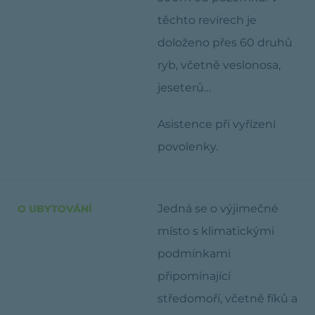
těchto revírech je
doloženo přes 60 druhů
ryb, včetně veslonosa,
jeseterů…
Asistence při vyřízení
povolenky.
Jedná se o výjimečné
O UBYTOVÁNÍ
místo s klimatickými
podmínkami
připomínající
středomoří, včetně fíků a