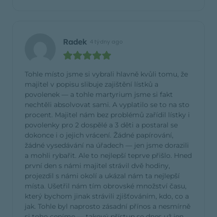
Radek
4 týdny ago
Tohle místo jsme si vybrali hlavně kvůli tomu, že
majitel v popisu slibuje zajištění lístků a
povolenek — a tohle martyrium jsme si fakt
nechtěli absolvovat sami. A vyplatilo se to na sto
procent. Majitel nám bez problémů zařídil lístky i
povolenky pro 2 dospělé a 3 děti a postaral se
dokonce i o jejich vrácení. Žádné papírování,
žádné vysedávání na úřadech — jen jsme dorazili
a mohli rybařit. Ale to nejlepší teprve přišlo. Hned
první den s námi majitel strávil dvě hodiny,
projezdil s námi okolí a ukázal nám ta nejlepší
místa. Ušetřil nám tím obrovské množství času,
který bychom jinak strávili zjišťováním, kdo, co a
jak. Tohle byl naprosto zásadní přínos a nesmírně
si toho ceníme — takový přístup se dnes už jen