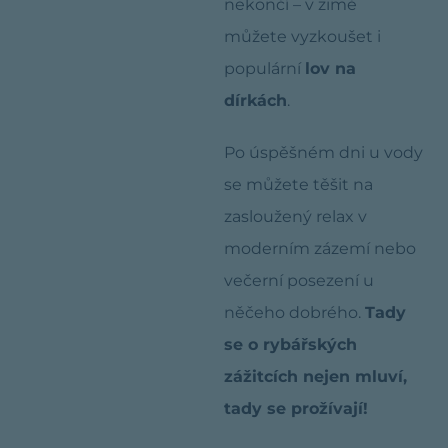
nekončí – v zimě
můžete vyzkoušet i
populární
lov na
dírkách
.
Po úspěšném dni u vody
se můžete těšit na
zasloužený relax v
moderním zázemí nebo
večerní posezení u
něčeho dobrého.
Tady
se o rybářských
zážitcích nejen mluví,
tady se prožívají!