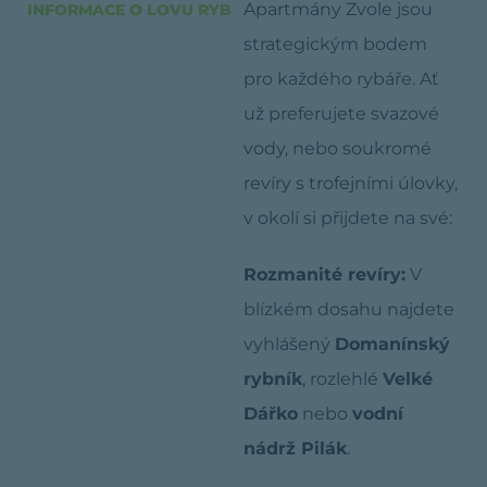
Apartmány Zvole jsou
INFORMACE O LOVU RYB
strategickým bodem
pro každého rybáře. Ať
už preferujete svazové
vody, nebo soukromé
revíry s trofejními úlovky,
v okolí si přijdete na své:
Rozmanité revíry:
V
blízkém dosahu najdete
vyhlášený
Domanínský
rybník
, rozlehlé
Velké
Dářko
nebo
vodní
nádrž Pilák
.