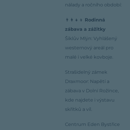
nálady a ročního období:
👨‍👩‍👧‍👦
Rodinná
zábava a zážitky
Šiklův Mlýn: Vyhlášený
westernový areál pro
malé i velké kovboje.
Strašidelný zámek
Draxmoor: Napětí a
zábava v Dolní Rožínce,
kde najdete i výstavu
skřítků a víl.
Centrum Eden Bystřice