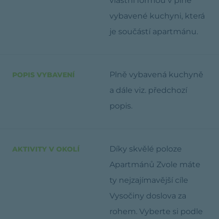
vlastní formou v plně
vybavené kuchyni, která
je součástí apartmánu.
Plně vybavená kuchyně
POPIS VYBAVENÍ
a dále viz. předchozí
popis.
Díky skvělé poloze
AKTIVITY V OKOLÍ
Apartmánů Zvole máte
ty nejzajímavější cíle
Vysočiny doslova za
rohem. Vyberte si podle