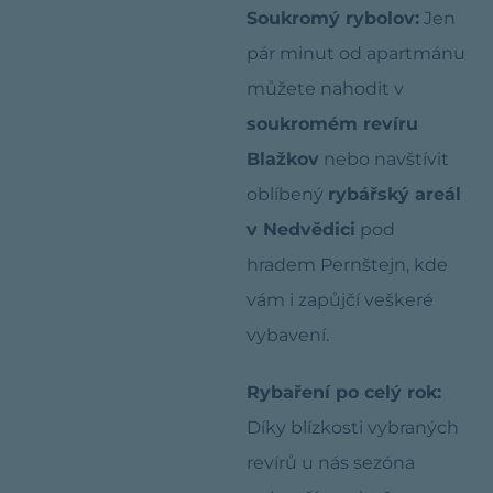
Soukromý rybolov:
Jen
pár minut od apartmánu
můžete nahodit v
soukromém revíru
Blažkov
nebo navštívit
oblíbený
rybářský areál
v Nedvědici
pod
hradem Pernštejn, kde
vám i zapůjčí veškeré
vybavení.
Rybaření po celý rok:
Díky blízkosti vybraných
revírů u nás sezóna