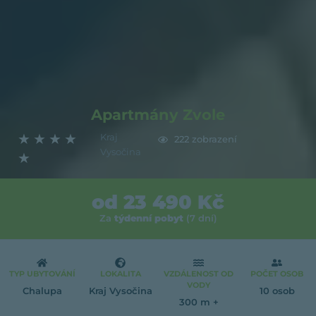
Apartmány Zvole
★
★
★
★
Kraj
222 zobrazení
Vysočina
★
od 23 490 Kč
Za
týdenní pobyt
(7 dní)
TYP UBYTOVÁNÍ
LOKALITA
VZDÁLENOST OD
POČET OSOB
VODY
Chalupa
Kraj Vysočina
10 osob
300 m +