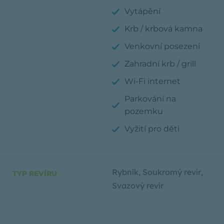
Vytápění
Krb / krbová kamna
Venkovní posezení
Zahradní krb / grill
Wi-Fi internet
Parkování na
pozemku
Vyžití pro děti
Rybník
,
Soukromý revír
,
TYP REVÍRU
Svazový revír