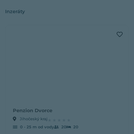
Inzeráty
Penzion
Penzion Dvorce
Jihočeský kraj
★
★
★
★
★
0 - 25 m od vody
20
20