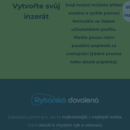
Vytvořte svůj
Svoji inzerci můžete přidat
Vl
snadno a rychle pomocí
inzerát
in
formuláře ve Vašem
uživatelském profilu.
Platíte pouze roční
paušální poplatek za
zveřejnění (žádné provize
nebo skryté poplatky).
Zabezpečujeme pro vás ta
nejkrásnější
a
nejlepší místa
,
která
slouží k chytání ryb a relaxaci.