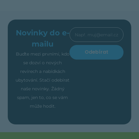
Novinky do e-
mailu
Odebírat
Buďte mezi prvními, kdo
se dozví o nových
revírech a nabídkách
ubytování. Stačí odebírat
naše novinky. Žádný
spam, jen to, co se vám
může hodit.