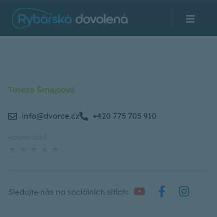
Tereza Šmajsová
info@dvorce.cz
+420 775 705 910
HODNOCENÍ
★
★
★
★
★
Sledujte nás na sociálních sítích: