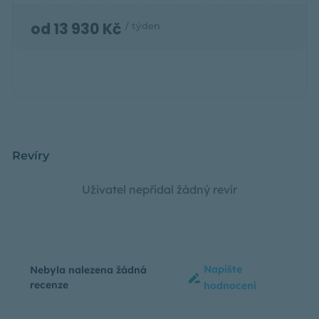
od 13 930 Kč
/ týden
Revíry
Uživatel nepřidal žádný revír
Napište
Nebyla nalezena žádná
recenze
hodnocení