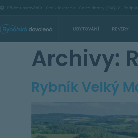
Přidat ubytování
Ceník inzerce
Časté dotazy (FAQ)
Podpor
UBYTOVÁNÍ
REVÍRY
Archivy:
R
Rybník Velký M