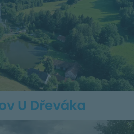
lov U Dřeváka