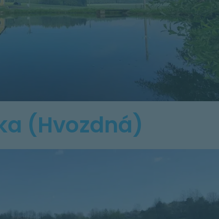
ka (Hvozdná)