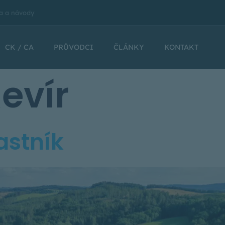
a a návody
CK / CA
PRŮVODCI
ČLÁNKY
KONTAKT
evír
astník